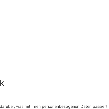
ck
rüber, was mit Ihren perso­nen­be­zo­genen Daten passiert,