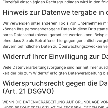
Einzel­fall einschlä­gigen Rechts­grund­lagen wird in den fo
Hinweis zur Daten­wei­ter­gabe in
Wir verwenden unter anderem Tools von Unter­nehmen mit Si
können Ihre perso­nen­be­zo­gene Daten in diese Dritt­staa
bares Daten­schutz­ni­veau garan­tiert werden kann. Beispie
ohne dass Sie als Betrof­fener hiergegen gericht­lich vor
Servern befind­li­chen Daten zu Über­wa­chungs­zwe­cken ver
Widerruf Ihrer Einwil­li­gung zur Da
Viele Daten­ver­ar­bei­tungs­vor­gänge sind nur mit Ihrer ausd
keit der bis zum Widerruf erfolgten Daten­ver­ar­bei­tung b
Wider­spruchs­recht gegen die Dat
(Art. 21 DSGVO)
WENN DIE DATEN­VER­AR­BEI­TUNG AUF GRUNDLAGE VON 
IHRER BESON­DEREN SITUATION ERGEBEN, GEGEN DIE VE