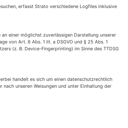
suchen, erfasst Strato verschie­dene Logfiles inklusive
an einer möglichst zuver­läs­sigen Darstel­lung unserer
dlage von Art. 6 Abs. 1 lit. a DSGVO und § 25 Abs. 1
tzers (z. B. Device-Finger­prin­ting) im Sinne des TTDSG
bei handelt es sich um einen daten­schutz­recht­lich
 nur nach unseren Weisungen und unter Einhal­tung der