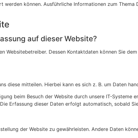
i­ziert werden können. Ausführ­liche Infor­ma­tionen zum The
ite
r­fas­sung auf dieser Website?
den Website­be­treiber. Dessen Kontakt­daten können Sie dem A
diese mitteilen. Hierbei kann es sich z. B. um Daten handel
i­gung beim Besuch der Website durch unsere IT-Systeme erfas
. Die Erfassung dieser Daten erfolgt auto­ma­tisch, sobald Si
it­stel­lung der Website zu gewähr­leisten. Andere Daten könn