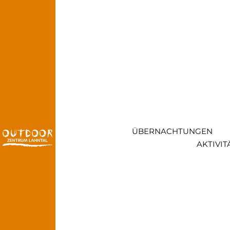
ÜBER­NACH­TUNGEN
AKTI­VI