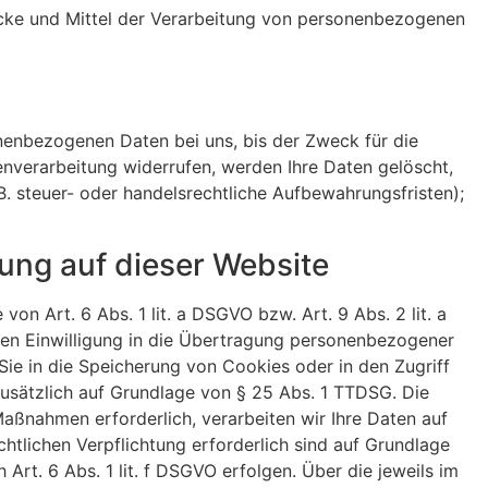
cke und Mittel der Verar­bei­tung von perso­nen­be­zo­genen
­nen­be­zo­genen Daten bei uns, bis der Zweck für die
n­ver­ar­bei­tung wider­rufen, werden Ihre Daten gelöscht,
 steuer- oder handels­recht­liche Aufbe­wah­rungs­fristen);
­tung auf dieser Website
e von Art. 6 Abs. 1 lit. a DSGVO bzw. Art. 9 Abs. 2 lit. a
 Einwil­li­gung in die Über­tra­gung perso­nen­be­zo­gener
Sie in die Spei­che­rung von Cookies oder in den Zugriff
ung zusätz­lich auf Grundlage von § 25 Abs. 1 TTDSG. Die
r Maßnahmen erfor­der­lich, verar­beiten wir Ihre Daten auf
­li­chen Verpflich­tung erfor­der­lich sind auf Grundlage
h Art. 6 Abs. 1 lit. f DSGVO erfolgen. Über die jeweils im