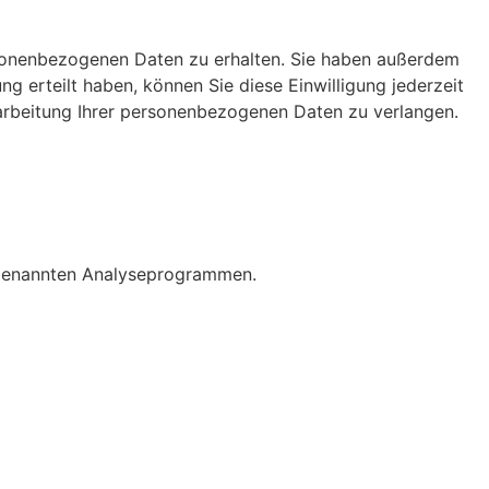
so­nen­be­zo­genen Daten zu erhalten. Sie haben außerdem
ung erteilt haben, können Sie diese Einwil­li­gung jederzeit
ei­tung Ihrer perso­nen­be­zo­genen Daten zu verlangen.
e­nannten Analy­se­pro­grammen.