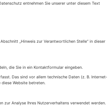
ma Daten­schutz entnehmen Sie unserer unter diesem Text
bschnitt „Hinweis zur Verant­wort­li­chen Stelle“ in dieser
n, die Sie in ein Kontakt­for­mular eingeben.
st. Das sind vor allem tech­ni­sche Daten (z. B. Inter­net­
e diese Website betreten.
en zur Analyse Ihres Nutzer­ver­hal­tens verwendet werden.