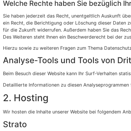
Welche Rechte haben Sie bezüglich Ih
Sie haben jederzeit das Recht, unent­gelt­lich Auskunft ü
ein Recht, die Berich­ti­gung oder Löschung dieser Daten zu 
für die Zukunft wider­rufen. Außerdem haben Sie das Recht
Des Weiteren steht Ihnen ein Beschwer­de­recht bei der zus
Hierzu sowie zu weiteren Fragen zum Thema Daten­schutz
Analyse-Tools und Tools von Drit
Beim Besuch dieser Website kann Ihr Surf-Verhalten statis
Detail­lierte Infor­ma­tionen zu diesen Analy­se­pro­grammen 
2. Hosting
Wir hosten die Inhalte unserer Website bei folgendem Anb
Strato