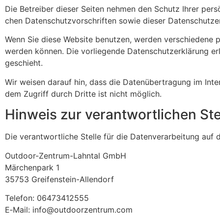
Die Betreiber dieser Seiten nehmen den Schutz Ihrer persön
chen Daten­schutz­vor­schriften sowie dieser Daten­schutz­er­
Wenn Sie diese Website benutzen, werden verschie­dene perso
werden können. Die vorlie­gende Daten­schutz­er­klä­rung 
geschieht.
Wir weisen darauf hin, dass die Daten­über­tra­gung im Inter
dem Zugriff durch Dritte ist nicht möglich.
Hinweis zur verant­wort­li­chen Ste
Die verant­wort­liche Stelle für die Daten­ver­ar­bei­tung auf 
Outdoor-Zentrum-Lahntal GmbH
Märchen­park 1
35753 Grei­fen­stein-Allendorf
Telefon: 06473412555
E‑Mail: info@outdoorzentrum.com