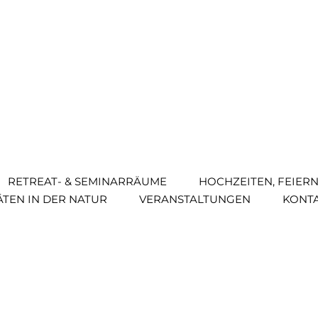
RETREAT- & SEMI­NAR­RÄUME
HOCH­ZEITEN, FEIER
­TÄTEN IN DER NATUR
VERAN­STAL­TUNGEN
KONT