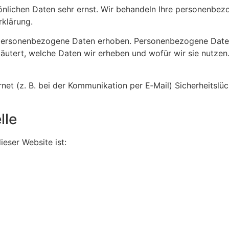
­li­chen Daten sehr ernst. Wir behandeln Ihre perso­nen­be­zo
klä­rung.
­nen­be­zo­gene Daten erhoben. Perso­nen­be­zo­gene Daten si
erläutert, welche Daten wir erheben und wofür wir sie nutz
net (z. B. bei der Kommu­ni­ka­tion per E‑Mail) Sicher­heits­
lle
dieser Website ist: