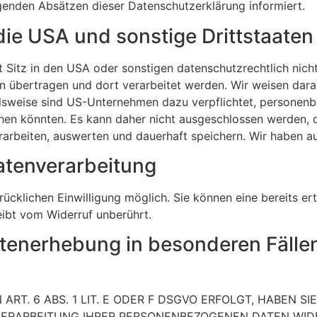
lgenden Absätzen dieser Daten­schutz­er­klä­rung infor­miert.
 die USA und sonstige Dritt­staaten
tz in den USA oder sonstigen daten­schutz­recht­lich nicht 
ten über­tragen und dort verar­beitet werden. Wir weisen dar
ls­weise sind US-Unter­nehmen dazu verpflichtet, perso­nen­b
gehen könnten. Es kann daher nicht ausge­schlossen werden, 
ar­beiten, auswerten und dauerhaft speichern. Wir haben auf di
ten­ver­ar­bei­tung
rück­li­chen Einwil­li­gung möglich. Sie können eine bereits ert
leibt vom Widerruf unberührt.
en­er­he­bung in beson­deren Fäll
ART. 6 ABS. 1 LIT. E ODER F DSGVO ERFOLGT, HABEN S
RAR­BEI­TUNG IHRER PERSO­NEN­BE­ZO­GENEN DATEN WID