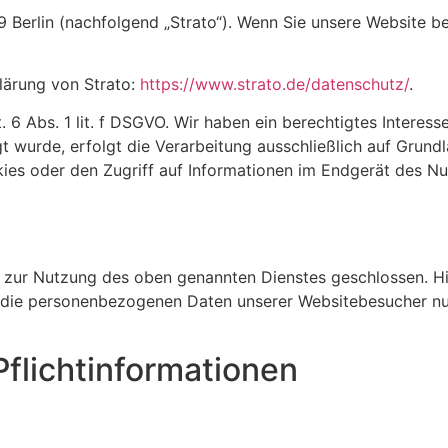
 Berlin (nach­fol­gend „Strato“). Wenn Sie unsere Website be
lä­rung von Strato:
https://www.strato.de/datenschutz/
.
6 Abs. 1 lit. f DSGVO. Wir haben ein berech­tigtes Interesse 
t wurde, erfolgt die Verar­bei­tung ausschließ­lich auf Grun
kies oder den Zugriff auf Infor­ma­tionen im Endgerät des Nu
V) zur Nutzung des oben genannten Dienstes geschlossen. Hier
r die perso­nen­be­zo­genen Daten unserer Website­be­su­cher
flicht­informationen