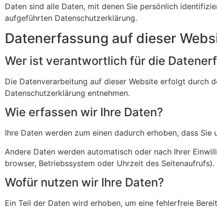
Daten sind alle Daten, mit denen Sie persön­lich iden­ti­f
aufge­führten Daten­schutz­er­klä­rung.
Daten­er­fas­sung auf dieser Webs
Wer ist verant­wort­lich für die Daten­e
Die Daten­ver­ar­bei­tung auf dieser Website erfolgt durch 
Daten­schutz­er­klä­rung entnehmen.
Wie erfassen wir Ihre Daten?
Ihre Daten werden zum einen dadurch erhoben, dass Sie uns 
Andere Daten werden auto­ma­tisch oder nach Ihrer Einwil­l
browser, Betriebs­system oder Uhrzeit des Seiten­auf­rufs)
Wofür nutzen wir Ihre Daten?
Ein Teil der Daten wird erhoben, um eine fehler­freie Bere