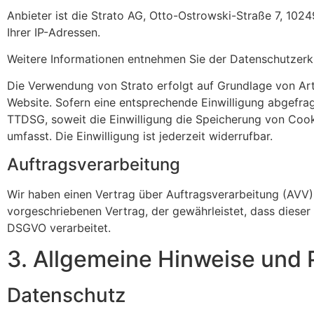
Anbieter ist die Strato AG, Otto-Ostrowski-Straße 7, 10249
Ihrer IP-Adressen.
Weitere Infor­ma­tionen entnehmen Sie der Daten­schutz­er­k
Die Verwen­dung von Strato erfolgt auf Grundlage von Art. 
Website. Sofern eine entspre­chende Einwil­li­gung abgefrag
TTDSG, soweit die Einwil­li­gung die Spei­che­rung von Coo
umfasst. Die Einwil­li­gung ist jederzeit wider­rufbar.
Auftrags­ver­ar­bei­tung
Wir haben einen Vertrag über Auftrags­ver­ar­bei­tung (AV
vorge­schrie­benen Vertrag, der gewähr­leistet, dass diese
DSGVO verar­beitet.
3. Allge­meine Hinweise und P
Daten­schutz