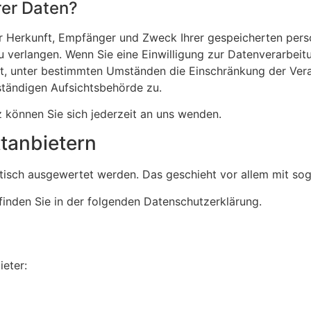
rer Daten?
ber Herkunft, Empfänger und Zweck Ihrer gespei­cherten per
verlangen. Wenn Sie eine Einwil­li­gung zur Daten­ver­ar­bei­t
, unter bestimmten Umständen die Einschrän­kung der Verar­b
tän­digen Aufsichts­be­hörde zu.
 können Sie sich jederzeit an uns wenden.
t­anbietern
­tisch ausge­wertet werden. Das geschieht vor allem mit sog
finden Sie in der folgenden Daten­schutz­er­klä­rung.
ieter: