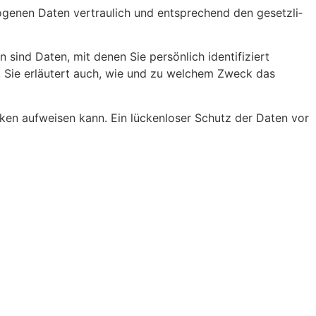
­genen Daten vertrau­lich und entspre­chend den gesetz­li­
nd Daten, mit denen Sie persön­lich iden­ti­fi­ziert
en. Sie erläutert auch, wie und zu welchem Zweck das
lü­cken aufweisen kann. Ein lücken­loser Schutz der Daten vor