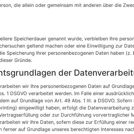
che Person, die allein oder gemeinsam mit anderen über die Zwe
­el­lere Spei­cher­dauer genannt wurde, verbleiben Ihre perso
öscher­su­chen geltend machen oder eine Einwil­li­gung zur Date
e Spei­che­rung Ihrer perso­nen­be­zo­genen Daten haben (z. B.
 dieser Gründe.
s­grund­lagen der Daten­ver­ar­bei
 verar­beiten wir Ihre perso­nen­be­zo­genen Daten auf Grundlag
 1 DSGVO verar­beitet werden. Im Falle einer ausdrück­li­chen
ßerdem auf Grundlage von Art. 49 Abs. 1 lit. a DSGVO. Sofern 
prin­ting) einge­wil­ligt haben, erfolgt die Daten­ver­ar­bei­t
 Vertrags­er­fül­lung oder zur Durch­füh­rung vorver­trag­li­che
­beiten wir Ihre Daten, sofern diese zur Erfüllung einer recht
ann ferner auf Grundlage unseres berech­tigten Inter­esses nac