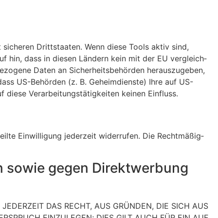
sicheren Dritt­staaten. Wenn diese Tools aktiv sind,
auf hin, dass in diesen Ländern kein mit der EU vergleich­
e­zo­gene Daten an Sicher­heits­be­hörden heraus­zu­geben,
dass US-Behörden (z. B. Geheim­dienste) Ihre auf US-
ese Verar­bei­tungs­tä­tig­keiten keinen Einfluss.
eilte Einwil­li­gung jederzeit wider­rufen. Die Recht­mä­ßig­
en sowie gegen Direkt­wer­bung
IE JEDERZEIT DAS RECHT, AUS GRÜNDEN, DIE SICH AUS
ER­SPRUCH EINZU­LEGEN; DIES GILT AUCH FÜR EIN AUF