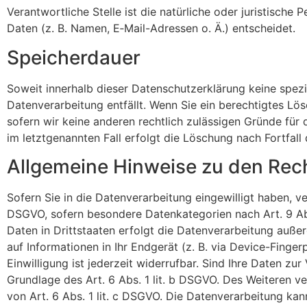
Verant­wort­liche Stelle ist die natür­liche oder juris­ti­s
Daten (z. B. Namen, E‑Mail-Adressen o. Ä.) entscheidet.
Spei­cher­dauer
Soweit innerhalb dieser Daten­schutz­er­klä­rung keine spezi
Daten­ver­ar­bei­tung entfällt. Wenn Sie ein berech­tigtes L
sofern wir keine anderen rechtlich zuläs­sigen Gründe für di
im letzt­ge­nannten Fall erfolgt die Löschung nach Fortfall
Allge­meine Hinweise zu den Recht
Sofern Sie in die Daten­ver­ar­bei­tung einge­wil­ligt haben,
DSGVO, sofern besondere Daten­ka­te­go­rien nach Art. 9 Abs.
Daten in Dritt­staaten erfolgt die Daten­ver­ar­bei­tung au
auf Infor­ma­tionen in Ihr Endgerät (z. B. via Device-Finger­
Einwil­li­gung ist jederzeit wider­rufbar. Sind Ihre Daten zur
Grundlage des Art. 6 Abs. 1 lit. b DSGVO. Des Weiteren verar
von Art. 6 Abs. 1 lit. c DSGVO. Die Daten­ver­ar­bei­tung k