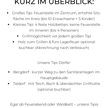
KURZ IM ÜBERBLICK:
Großes Tipi: Feuer­stelle im Zentrum, erhöhte Sitz­
fläche im Kreis (bis 10 Erwach­sene + 5 Kinder)
Kleines Tipi: 4 feste Holz­betten, keine Feuer­stelle
im Inneren (bis 4 Personen)
Grill­mög­lich­keit vor jedem großen Tipi
Holz zum Grillen & fürs Lager­feuer optional
buchbar (Abrech­nung nach Verbrauch)
Unsere Tipi-Dörfer:
Bergdorf : kurzer Weg zu den Sani­tär­an­lagen im
Haupt­ge­bäude
Taldorf : mit Teich, Bach & über­dachter Grill­hütte
(optional buchbar)
Egal ob Feuer­abend oder Waldbett – unsere Tipis