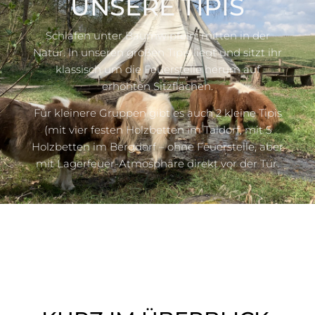
UNSERE TIPIS
Schlafen unter Baum­wip­feln, mitten in der
Natur. In unseren großen Tipis liegt und sitzt ihr
klassisch um die Feuer­stelle herum auf
erhöhten Sitz­flä­chen.
Für kleinere Gruppen gibt es auch 2 kleine Tipis
(mit vier festen Holz­betten im Taldorf, mit 5
Holz­betten im Bergdorf – ohne Feuer­stelle, aber
mit Lager­feuer-Atmo­sphäre direkt vor der Tür.