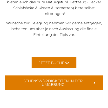
bieten euch das pure Natur­ge­fühl. Bettzeug (Decke/
Schlaf­säcke & Kissen & Isomatten) bitte selbst
mitbringen!
Wünsche zur Belegung nehmen wir gerne entgegen,
behalten uns aber je nach Auslas­tung die finale
Eintei­lung der Tipis vor.
JETZT BUCHEN
SEHENS­WÜR­DIG­KEITEN IN DER
UMGEBUNG